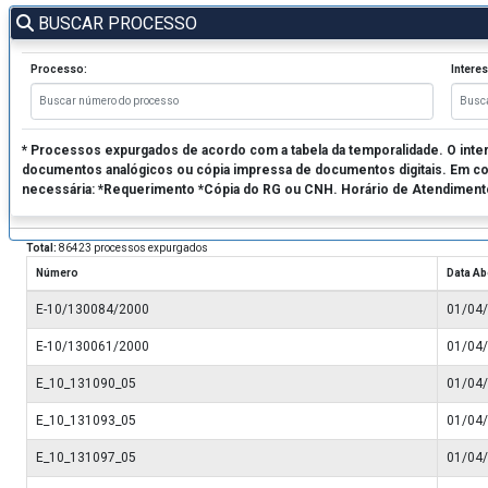
BUSCAR PROCESSO
Processo:
Intere
* Processos expurgados de acordo com a tabela da temporalidade. O inte
documentos analógicos ou cópia impressa de documentos digitais. Em con
necessária: *Requerimento *Cópia do RG ou CNH. Horário de Atendiment
Total:
86423 processos expurgados
Número
Data Ab
E-10/130084/2000
01/04
E-10/130061/2000
01/04
E_10_131090_05
01/04
E_10_131093_05
01/04
E_10_131097_05
01/04