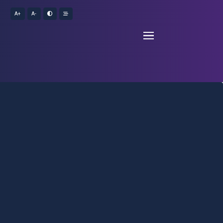
A+
A-