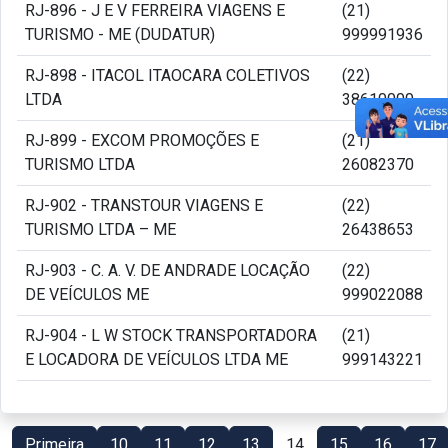
RJ-896 - J E V FERREIRA VIAGENS E
(21)
TURISMO - ME (DUDATUR)
999991936
RJ-898 - ITACOL ITAOCARA COLETIVOS
(22)
LTDA
38610000
RJ-899 - EXCOM PROMOÇÕES E
(21)
TURISMO LTDA
26082370
RJ-902 - TRANSTOUR VIAGENS E
(22)
TURISMO LTDA – ME
26438653
RJ-903 - C. A. V. DE ANDRADE LOCAÇÃO
(22)
DE VEÍCULOS ME
999022088
RJ-904 - L W STOCK TRANSPORTADORA
(21)
E LOCADORA DE VEÍCULOS LTDA ME
999143221
Primeira
10
11
12
13
14
15
16
17