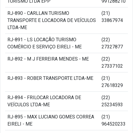
TURISMO LTDA EPP
991288210
RJ-890 - CARLLAN TURISMO
(21)
TRANSPORTE E LOCADORA DE VEÍCULOS
33867974
LTDA-ME
RJ-891 - LS LOCAÇÃO TURISMO
(22)
COMÉRCIO E SERVIÇO EIRELI - ME
27327877
RJ-892 - M J FERREIRA MENDES - ME
(22)
27337102
RJ-893 - ROBER TRANSPORTE LTDA-ME
(21)
27618329
RJ-894 - FRILOCAR LOCADORA DE
(22)
VEÍCULOS LTDA-ME
25234593
RJ-895 - MAX LUCIANO GOMES CORREA
(21)
EIRELI - ME
964520233