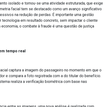
ento isolado e tornou-se uma atividade estruturada, que exige
metria facial tem se destacado como um avanço significativo
ressivos na redução de perdas. É importante uma gestão
r tecnologia em resultado concreto, sem impactar o cliente
a economia, o combate à fraude é uma questão de justiça
 em tempo real
facial captura a imagem do passageiro no momento em que o
or e compara a foto registrada com a do titular do benefício.
tema realiza a verificação biométrica com base nas
ncia entre as imagens, uma nova análise é realizada com