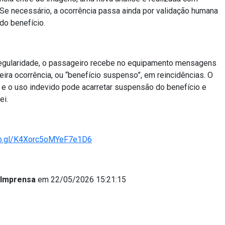
al. Se necessário, a ocorrência passa ainda por validação humana
do benefício.
egularidade, o passageiro recebe no equipamento mensagens
ira ocorrência, ou “benefício suspenso”, em reincidências. O
l, e o uso indevido pode acarretar suspensão do benefício e
ei.
goo.gl/K4Xorc5oMYeF7e1D6
 Imprensa
em 22/05/2026 15:21:15